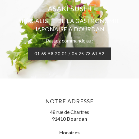
ASAKI SUSHI
SPÉCIALISTE DE LA GASTRONOMIE
JAPONAISE À DOURDAN
Passez commande au :
01 69 58 20 01 / 06 25 73 61 52
NOTRE ADRESSE
48 rue de Chartres
91410
Dourdan
Horaires