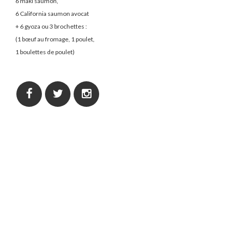
6 maki saumon,
6 California saumon avocat
+ 6 gyoza ou 3 brochettes :
(1 bœuf au fromage, 1 poulet,
1 boulettes de poulet)